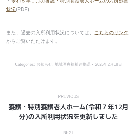
・
令和８年１月の養護・特別養護老人ホームの入所処置
状況
(PDF)
また、過去の入所利用状況については、
こちらのリンク
からご覧いただけます。
Categories:
お知らせ
,
地域医療福祉連携課
2026年2月18日
Post
navigation
PREVIOUS
養護・特別養護老人ホーム(令和７年12月
Previous
分)の入所利用状況を更新しました
post:
NEXT