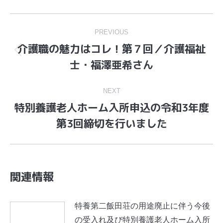
Post
navigation
PREVIOUS
介護職の魅力はコレ！第７回／介護福祉
Previous
士・福澤亜希さん
post:
NEXT
特別養護老人ホーム入所申込の令和3年度
Next
第3回締切を行いました
post:
関連情報
特養第二飯田荘の用途廃止に伴う今後
の受入れ及び特別養護老人ホーム入所