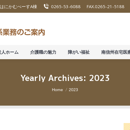
8 はにかむべーすA棟
0265-53-6088
FAX.0265-21-5188
定審査
老人ホーム
介護職の魅力
障がい福祉
老人ホーム
介護職の魅力
障がい福祉
南信州在宅医
Yearly Archives:
2023
You are here:
Home
2023